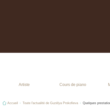
Stage de piano
Artiste
Cours de piano
M
Accueil
Toute l'actualité de Guzélya Prokofieva
Quelques prestati